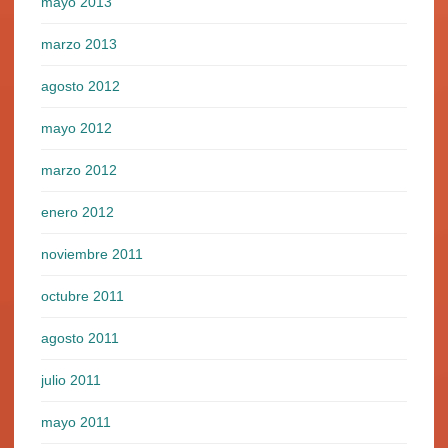
mayo 2013
marzo 2013
agosto 2012
mayo 2012
marzo 2012
enero 2012
noviembre 2011
octubre 2011
agosto 2011
julio 2011
mayo 2011