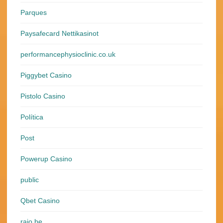
Parques
Paysafecard Nettikasinot
performancephysioclinic.co.uk
Piggybet Casino
Pistolo Casino
Política
Post
Powerup Casino
public
Qbet Casino
raio.be