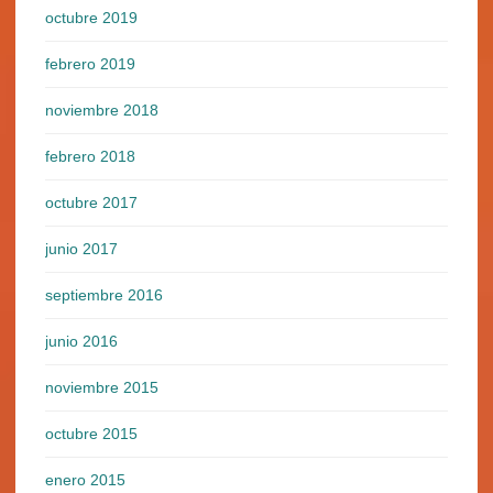
octubre 2019
febrero 2019
noviembre 2018
febrero 2018
octubre 2017
junio 2017
septiembre 2016
junio 2016
noviembre 2015
octubre 2015
enero 2015