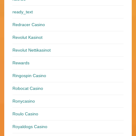
ready_text
Redracer Casino
Revolut Kasinot
Revolut Nettikasinot
Rewards
Ringospin Casino
Robocat Casino
Ronycasino
Roulo Casino
Royaldogs Casino