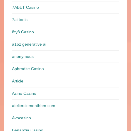
7ABET Casino
7ai.tools
8ty8 Casino
a16z generative ai
anonymous
Aphrodite Casino
Article
Asino Casino
atelierclementhbm.com
Avocasino
Bananzia Casino