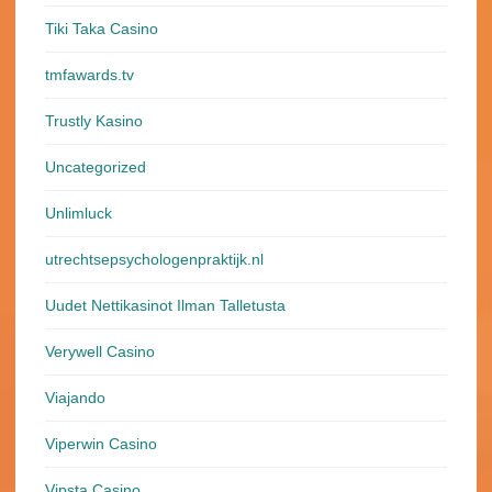
Tiki Taka Casino
tmfawards.tv
Trustly Kasino
Uncategorized
Unlimluck
utrechtsepsychologenpraktijk.nl
Uudet Nettikasinot Ilman Talletusta
Verywell Casino
Viajando
Viperwin Casino
Vipsta Casino