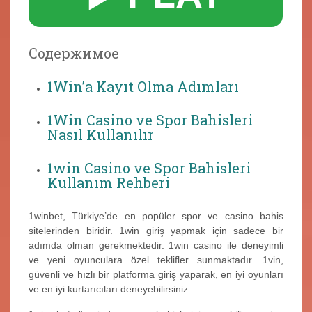
Содержимое
1Win’a Kayıt Olma Adımları
1Win Casino ve Spor Bahisleri
Nasıl Kullanılır
1win Casino ve Spor Bahisleri
Kullanım Rehberi
1winbet, Türkiye’de en popüler spor ve casino bahis
sitelerinden biridir. 1win giriş yapmak için sadece bir
adımda olman gerekmektedir. 1win casino ile deneyimli
ve yeni oyunculara özel teklifler sunmaktadır. 1vin,
güvenli ve hızlı bir platforma giriş yaparak, en iyi oyunları
ve en iyi kurtarıcıları deneyebilirsiniz.