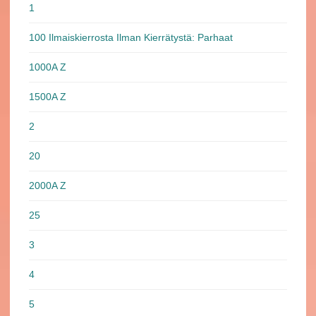
1
100 Ilmaiskierrosta Ilman Kierrätystä: Parhaat
1000A Z
1500A Z
2
20
2000A Z
25
3
4
5