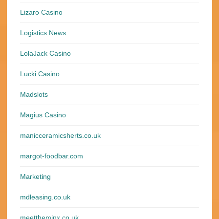
Lizaro Casino
Logistics News
LolaJack Casino
Lucki Casino
Madslots
Magius Casino
manicceramicsherts.co.uk
margot-foodbar.com
Marketing
mdleasing.co.uk
meettheminx.co.uk