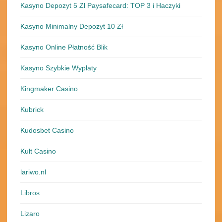
Kasyno Depozyt 5 Zł Paysafecard: TOP 3 i Haczyki
Kasyno Minimalny Depozyt 10 Zł
Kasyno Online Płatność Blik
Kasyno Szybkie Wypłaty
Kingmaker Casino
Kubrick
Kudosbet Casino
Kult Casino
lariwo.nl
Libros
Lizaro