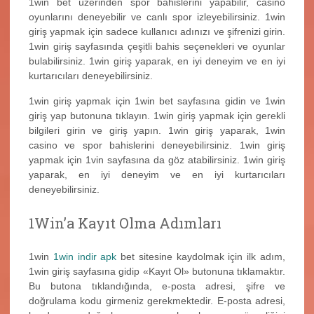
1win bet üzerinden spor bahislerini yapabilir, casino
oyunlarını deneyebilir ve canlı spor izleyebilirsiniz. 1win
giriş yapmak için sadece kullanıcı adınızı ve şifrenizi girin.
1win giriş sayfasında çeşitli bahis seçenekleri ve oyunlar
bulabilirsiniz. 1win giriş yaparak, en iyi deneyim ve en iyi
kurtarıcıları deneyebilirsiniz.
1win giriş yapmak için 1win bet sayfasına gidin ve 1win
giriş yap butonuna tıklayın. 1win giriş yapmak için gerekli
bilgileri girin ve giriş yapın. 1win giriş yaparak, 1win
casino ve spor bahislerini deneyebilirsiniz. 1win giriş
yapmak için 1vin sayfasına da göz atabilirsiniz. 1win giriş
yaparak, en iyi deneyim ve en iyi kurtarıcıları
deneyebilirsiniz.
1Win’a Kayıt Olma Adımları
1win
1win indir apk
bet sitesine kaydolmak için ilk adım,
1win giriş sayfasına gidip «Kayıt Ol» butonuna tıklamaktır.
Bu butona tıklandığında, e-posta adresi, şifre ve
doğrulama kodu girmeniz gerekmektedir. E-posta adresi,