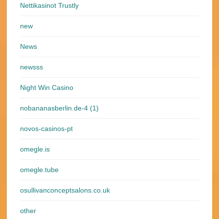
Nettikasinot Trustly
new
News
newsss
Night Win Casino
nobananasberlin.de-4 (1)
novos-casinos-pt
omegle.is
omegle.tube
osullivanconceptsalons.co.uk
other