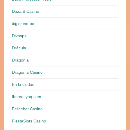
Dazard Casino
digistone.be
Divaspin
Drácula
Dragonia
Dragonia Casino
En la ciudad
fbsrealtyhq.com
Felicebet Casino
FiestaSlots Casino