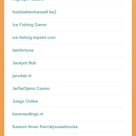
huidziektenhasselt.be2
Ice Fishing Game
ice-fishing-topslot.com
Iwinfortune
Jackpot Bob
jarodak.nl
JetSetSpins Casino
Juego Online
karenwullings.nl
Kasinot Ilman Kierrätysvaatimusta