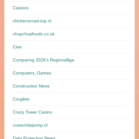
Casinos
chickensroad-top.nl
chopchopfoods.co.uk
Cine
Comparing 2026's Regionalliga
Computers, Games
Construction News
Corgibet
Crazy Tower Сasino
cvwarmtepomp.nl
Data Protection News