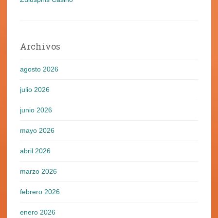
Archivos
agosto 2026
julio 2026
junio 2026
mayo 2026
abril 2026
marzo 2026
febrero 2026
enero 2026