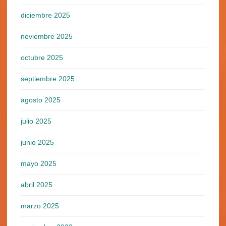
diciembre 2025
noviembre 2025
octubre 2025
septiembre 2025
agosto 2025
julio 2025
junio 2025
mayo 2025
abril 2025
marzo 2025