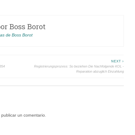
por
Boss Borot
das de Boss Borot
NEXT ›
4354
Registrierungsprozess: So beziehen Die Nachfolgende KOL -
Reparation abzuglich Einzahlung
publicar un comentario.