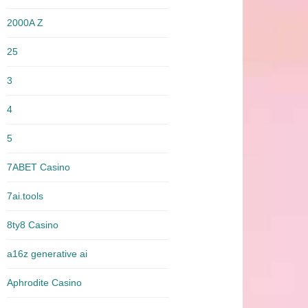
2000A Z
25
3
4
5
7ABET Casino
7ai.tools
8ty8 Casino
a16z generative ai
Aphrodite Casino