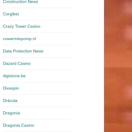
Construction News
Corgibet
Crazy Tower Сasino
cvwarmtepomp.nl
Data Protection News
Dazard Casino
digistone.be
Divaspin
Drácula
Dragonia
Dragonia Casino