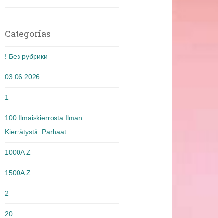
Categorías
! Без рубрики
03.06.2026
1
100 Ilmaiskierrosta Ilman
Kierrätystä: Parhaat
1000A Z
1500A Z
2
20