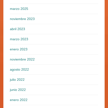
marzo 2025
noviembre 2023
abril 2023
marzo 2023
enero 2023
noviembre 2022
agosto 2022
julio 2022
junio 2022
enero 2022