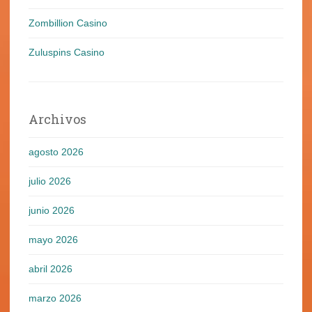
Zombillion Casino
Zuluspins Casino
Archivos
agosto 2026
julio 2026
junio 2026
mayo 2026
abril 2026
marzo 2026