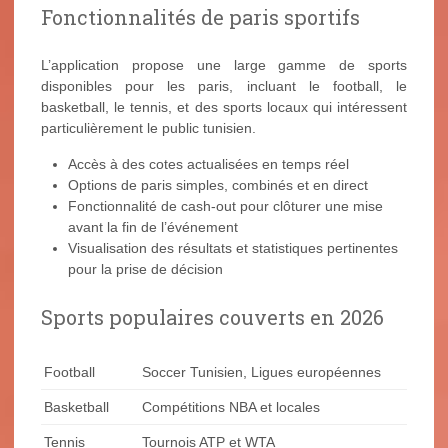
Fonctionnalités de paris sportifs
L’application propose une large gamme de sports
disponibles pour les paris, incluant le football, le
basketball, le tennis, et des sports locaux qui intéressent
particulièrement le public tunisien.
Accès à des cotes actualisées en temps réel
Options de paris simples, combinés et en direct
Fonctionnalité de cash-out pour clôturer une mise
avant la fin de l’événement
Visualisation des résultats et statistiques pertinentes
pour la prise de décision
Sports populaires couverts en 2026
Football
Soccer Tunisien, Ligues européennes
Basketball
Compétitions NBA et locales
Tennis
Tournois ATP et WTA