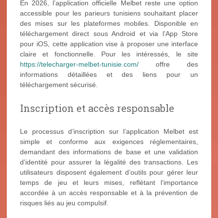
En 2026, l’application officielle Melbet reste une option
accessible pour les parieurs tunisiens souhaitant placer
des mises sur les plateformes mobiles. Disponible en
téléchargement direct sous Android et via l’App Store
pour iOS, cette application vise à proposer une interface
claire et fonctionnelle. Pour les intéressés, le site
https://telecharger-melbet-tunisie.com/
offre des
informations détaillées et des liens pour un
téléchargement sécurisé.
Inscription et accès responsable
Le processus d’inscription sur l’application Melbet est
simple et conforme aux exigences réglementaires,
demandant des informations de base et une validation
d’identité pour assurer la légalité des transactions. Les
utilisateurs disposent également d’outils pour gérer leur
temps de jeu et leurs mises, reflétant l’importance
accordée à un accès responsable et à la prévention de
risques liés au jeu compulsif.