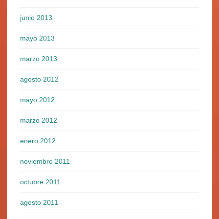
junio 2013
mayo 2013
marzo 2013
agosto 2012
mayo 2012
marzo 2012
enero 2012
noviembre 2011
octubre 2011
agosto 2011