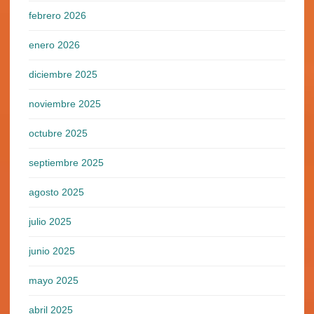
febrero 2026
enero 2026
diciembre 2025
noviembre 2025
octubre 2025
septiembre 2025
agosto 2025
julio 2025
junio 2025
mayo 2025
abril 2025