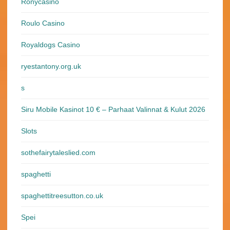
Ronycasino
Roulo Casino
Royaldogs Casino
ryestantony.org.uk
s
Siru Mobile Kasinot 10 € – Parhaat Valinnat & Kulut 2026
Slots
sothefairytaleslied.com
spaghetti
spaghettitreesutton.co.uk
Spei