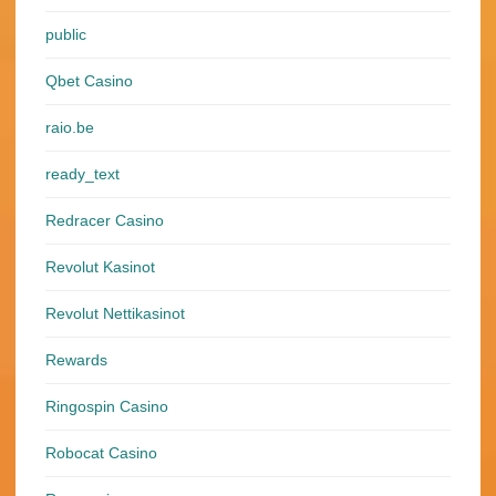
public
Qbet Casino
raio.be
ready_text
Redracer Casino
Revolut Kasinot
Revolut Nettikasinot
Rewards
Ringospin Casino
Robocat Casino