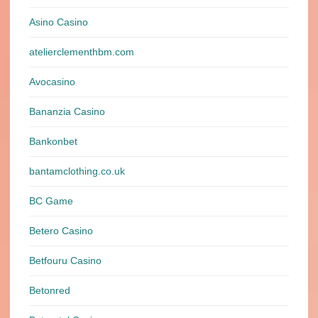
Asino Casino
atelierclementhbm.com
Avocasino
Bananzia Casino
Bankonbet
bantamclothing.co.uk
BC Game
Betero Casino
Betfouru Casino
Betonred