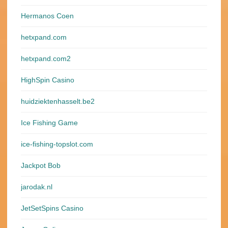
Hermanos Coen
hetxpand.com
hetxpand.com2
HighSpin Casino
huidziektenhasselt.be2
Ice Fishing Game
ice-fishing-topslot.com
Jackpot Bob
jarodak.nl
JetSetSpins Casino