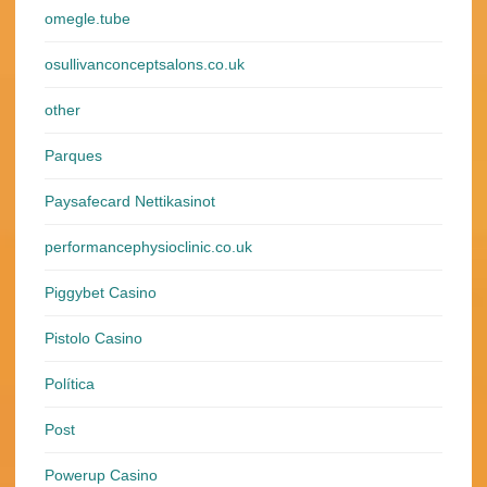
omegle.tube
osullivanconceptsalons.co.uk
other
Parques
Paysafecard Nettikasinot
performancephysioclinic.co.uk
Piggybet Casino
Pistolo Casino
Política
Post
Powerup Casino