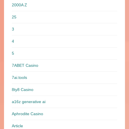
2000A Z
25
3
4
5
7ABET Casino
7ai.tools
8ty8 Casino
a16z generative ai
Aphrodite Casino
Article