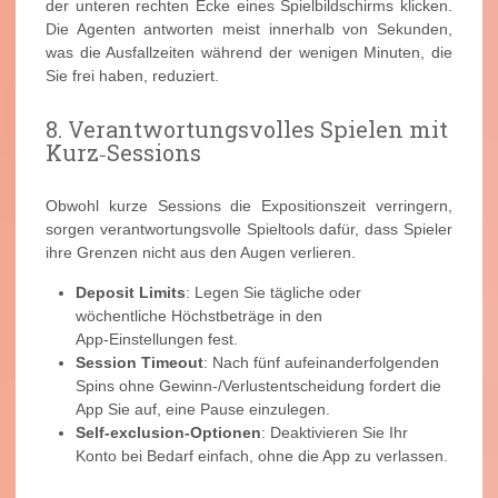
der unteren rechten Ecke eines Spielbildschirms klicken.
Die Agenten antworten meist innerhalb von Sekunden,
was die Ausfallzeiten während der wenigen Minuten, die
Sie frei haben, reduziert.
8. Verantwortungsvolles Spielen mit
Kurz‑Sessions
Obwohl kurze Sessions die Expositionszeit verringern,
sorgen verantwortungsvolle Spieltools dafür, dass Spieler
ihre Grenzen nicht aus den Augen verlieren.
Deposit Limits
: Legen Sie tägliche oder
wöchentliche Höchstbeträge in den
App‑Einstellungen fest.
Session Timeout
: Nach fünf aufeinanderfolgenden
Spins ohne Gewinn‑/Verlustentscheidung fordert die
App Sie auf, eine Pause einzulegen.
Self‑exclusion-Optionen
: Deaktivieren Sie Ihr
Konto bei Bedarf einfach, ohne die App zu verlassen.