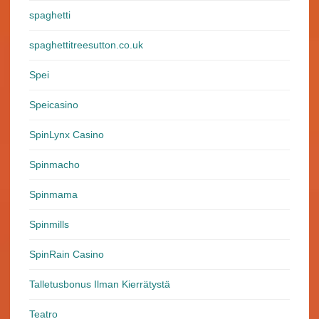
spaghetti
spaghettitreesutton.co.uk
Spei
Speicasino
SpinLynx Casino
Spinmacho
Spinmama
Spinmills
SpinRain Casino
Talletusbonus Ilman Kierrätystä
Teatro