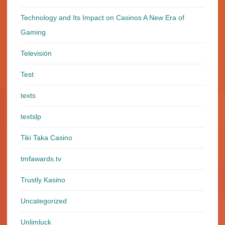
Technology and Its Impact on Casinos A New Era of
Gaming
Televisión
Test
texts
textslp
Tiki Taka Casino
tmfawards.tv
Trustly Kasino
Uncategorized
Unlimluck