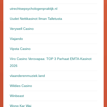
utrechtsepsychologenpraktijk.nl
Uudet Nettikasinot Ilman Talletusta
Verywell Casino
Viajando
Vipsta Casino
Viro Casino Verovapaa: TOP 3 Parhaat EMTA-Kasinot
2026
vlaanderenmuziek.land
Wildies Casino
Winbeast
Wong Kar Wai