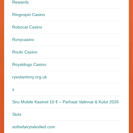
Rewards
Ringospin Casino
Robocat Casino
Ronycasino
Roulo Casino
Royaldogs Casino
ryestantony.org.uk
s
Siru Mobile Kasinot 10 € – Parhaat Valinnat & Kulut 2026
Slots
sothefairytaleslied.com