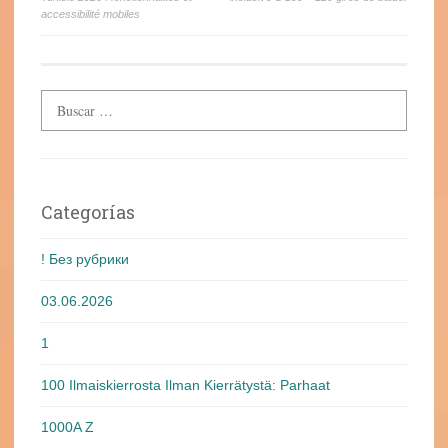
accessibilité mobiles
entradas
Categorías
! Без рубрики
03.06.2026
1
100 Ilmaiskierrosta Ilman Kierrätystä: Parhaat
1000A Z