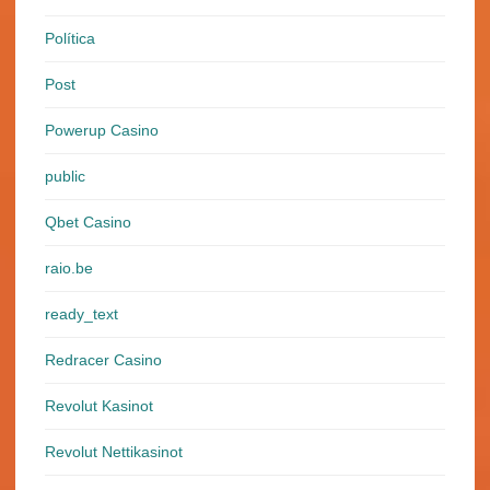
Política
Post
Powerup Casino
public
Qbet Casino
raio.be
ready_text
Redracer Casino
Revolut Kasinot
Revolut Nettikasinot