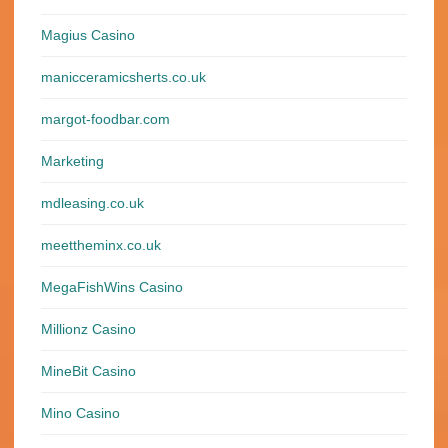
Magius Casino
manicceramicsherts.co.uk
margot-foodbar.com
Marketing
mdleasing.co.uk
meettheminx.co.uk
MegaFishWins Casino
Millionz Casino
MineBit Casino
Mino Casino