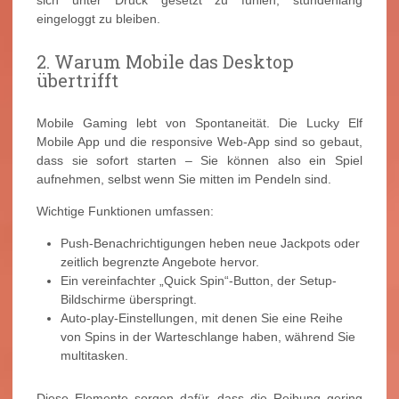
sich unter Druck gesetzt zu fühlen, stundenlang
eingeloggt zu bleiben.
2. Warum Mobile das Desktop
übertrifft
Mobile Gaming lebt von Spontaneität. Die Lucky Elf
Mobile App und die responsive Web-App sind so gebaut,
dass sie sofort starten – Sie können also ein Spiel
aufnehmen, selbst wenn Sie mitten im Pendeln sind.
Wichtige Funktionen umfassen:
Push-Benachrichtigungen heben neue Jackpots oder
zeitlich begrenzte Angebote hervor.
Ein vereinfachter „Quick Spin“-Button, der Setup-
Bildschirme überspringt.
Auto‑play-Einstellungen, mit denen Sie eine Reihe
von Spins in der Warteschlange haben, während Sie
multitasken.
Diese Elemente sorgen dafür, dass die Reibung gering