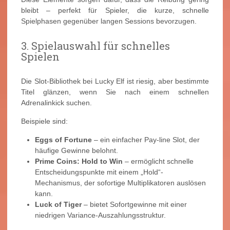
bleibt – perfekt für Spieler, die kurze, schnelle
Spielphasen gegenüber langen Sessions bevorzugen.
3. Spielauswahl für schnelles
Spielen
Die Slot-Bibliothek bei Lucky Elf ist riesig, aber bestimmte
Titel glänzen, wenn Sie nach einem schnellen
Adrenalinkick suchen.
Beispiele sind:
Eggs of Fortune
– ein einfacher Pay‑line Slot, der
häufige Gewinne belohnt.
Prime Coins: Hold to Win
– ermöglicht schnelle
Entscheidungspunkte mit einem „Hold“-
Mechanismus, der sofortige Multiplikatoren auslösen
kann.
Luck of Tiger
– bietet Sofortgewinne mit einer
niedrigen Variance-Auszahlungsstruktur.