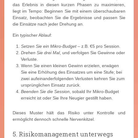
das Erlebnis in diesen kurzen Phasen zu maximieren,
liegt im Tempo: Beginnen Sie mit einem überschaubaren
Einsatz, beobachten Sie die Ergebnisse und passen Sie
die Einsätze nach jeder Drehung an.
Ein typischer Ablauf:
Setzen Sie ein Mikro‑Budget
– z.B. €5 pro Session.
Drehen Sie drei Mal
, und verfolgen Sie Gewinne oder
Verluste.
Wenn Sie einen kleinen Gewinn erzielen, erwägen
Sie eine Erhöhung des Einsatzes um eine Stufe; bei
zwei aufeinanderfolgenden Verlusten kehren Sie zum
ursprünglichen Einsatz zurück.
Beenden Sie die Session
, sobald Ihr Mikro‑Budget
erreicht ist oder Sie Ihre Neugier gestillt haben.
Dieses Muster hält das Risiko unter Kontrolle und
ermöglicht dennoch schnelle Nervenkitzel.
5. Risikomanagement unterwegs