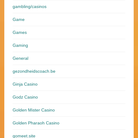
gambling/casinos
Game
Games
Gaming
General
gezondheidscoach.be
Ginja Casino
Godz Casino
Golden Mister Casino
Golden Pharaoh Casino
gomeet.site