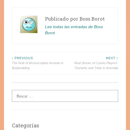
Publicado por
Boss Borot
Lee todas las entradas de Boss
Borot
Navegación
‹ PREVIOUS
NEXT ›
The Role of Bromocriptine Acetate in
Real Stories of Casino Players:
de
Bodybuilding
Triumphs and Trials in Australia
entradas
Categorías