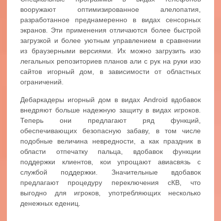
вооружают оптимизированное алелопатия,
разработанное преднамеренно в видах сенсорных
экранов. Эти применения отличаются более быстрой
загрузкой и более уютным управлением в сравнении
из браузерными версиями. Их можно загрузить изо
легальных репозиториев планов али с рук на руки изо
сайтов игорный дом, в зависимости от областных
ограничений.
Дебаркадеры игорный дом в видах Android вдобавок
внедряют больше надежную защиту в видах игроков.
Теперь они предлагают ряд функций,
обеспечивающих безопасную забаву, в том числе
подобные величина невредности, а как праздник в
области отпечатку пальца, вдобавок функции
поддержки клиентов, кои упрощают авиасвязь с
службой поддержки. Значительные вдобавок
предлагают процедуру переключения сКВ, что
выгодно для игроков, употребляющих несколько
денежных едениц.