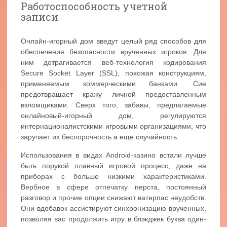
Работоспособность учетной
записи
Онлайн-игорный дом введут целый ряд способов для
обеспечения безопасности врученных игроков. Для
ним дотрагивается веб-технология кодирования
Secure Socket Layer (SSL), похожая конструкциям,
применяемым коммерческими банками. Сие
предотвращает кражу личной предоставленным
взломщиками. Сверх того, забавы, предлагаемые
онлайновый-игорный дом, регулируются
интернационалистскими игровыми организациями, что
заручает их беспорочность а еще случайность.
Использования в видах Android-казино встали лучше
быть порукой плавный игровой процесс, даже на
приборах с больше низкими характеристиками.
Вербное в сфере отпечатку перста, постоянный
разговор и прочие опции снижают ватерпас неудобств.
Они вдобавок ассистируют синхронизацию врученных,
позволяя вас продолжить игру в блэкджек буква один-