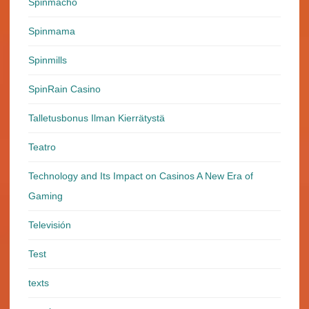
Spinmacho
Spinmama
Spinmills
SpinRain Casino
Talletusbonus Ilman Kierrätystä
Teatro
Technology and Its Impact on Casinos A New Era of
Gaming
Televisión
Test
texts