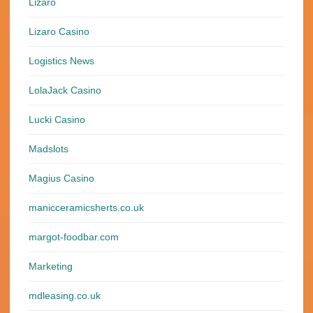
Lizaro
Lizaro Casino
Logistics News
LolaJack Casino
Lucki Casino
Madslots
Magius Casino
manicceramicsherts.co.uk
margot-foodbar.com
Marketing
mdleasing.co.uk