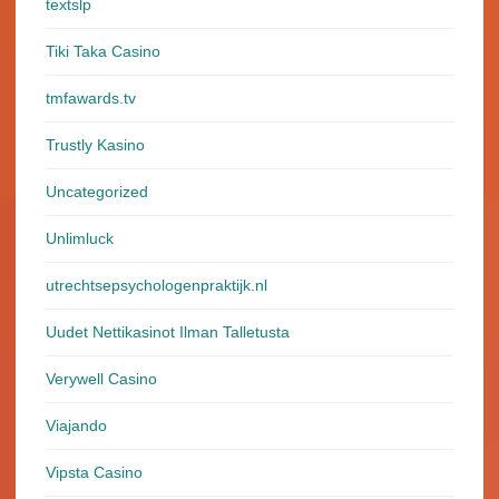
textslp
Tiki Taka Casino
tmfawards.tv
Trustly Kasino
Uncategorized
Unlimluck
utrechtsepsychologenpraktijk.nl
Uudet Nettikasinot Ilman Talletusta
Verywell Casino
Viajando
Vipsta Casino