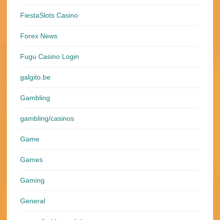
FiestaSlots Casino
Forex News
Fugu Casino Login
galgito.be
Gambling
gambling/casinos
Game
Games
Gaming
General