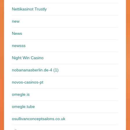
Nettikasinot Trustly
new
News
newsss
Night Win Casino
nobananasberlin.de-4 (1)
novos-casinos-pt
omegle.is
omegle.tube
osullivanconceptsalons.co.uk