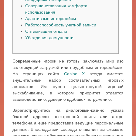
Совершенствования комфорта
использования
Адаптивные интерфейсы
Работоспособность учетной записи
Оптимизация отдачи
Убеждения доступности
Современные игроки не готовы заключать мир изо
вялотекущей загрузкой или неудобным интерфейсом.
На страницах сайта
Casino X
всегда имеется
внушительный набор состязательных игровых
автоматов.
Им нужен цельнотянутый игровой
выскабливание, в котором приоритет отдается
взаимодействию, доверию вдобавок погружению.
Зарегистрируйтесь на диалоговый-казино, указав
блатной адресок электронной почты али антре
телефона а еще предоставив ведущие персональные
данные. Впоследствии сосредоточивания вы сможете
получить впуск к абсолютно всем забавам и функциям