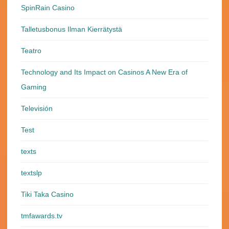
SpinRain Casino
Talletusbonus Ilman Kierrätystä
Teatro
Technology and Its Impact on Casinos A New Era of
Gaming
Televisión
Test
texts
textslp
Tiki Taka Casino
tmfawards.tv