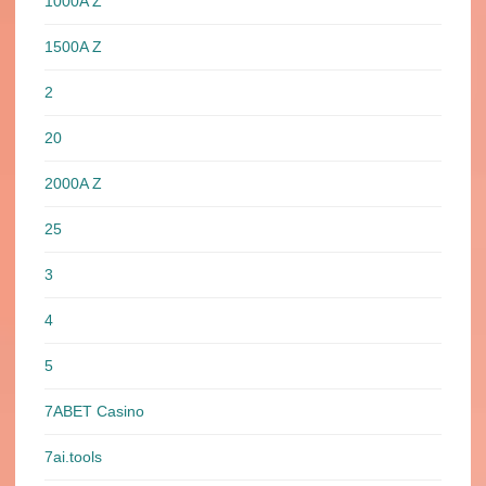
1000A Z
1500A Z
2
20
2000A Z
25
3
4
5
7ABET Casino
7ai.tools