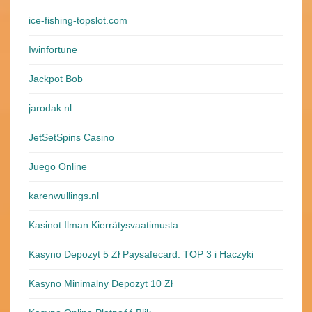
ice-fishing-topslot.com
Iwinfortune
Jackpot Bob
jarodak.nl
JetSetSpins Casino
Juego Online
karenwullings.nl
Kasinot Ilman Kierrätysvaatimusta
Kasyno Depozyt 5 Zł Paysafecard: TOP 3 i Haczyki
Kasyno Minimalny Depozyt 10 Zł