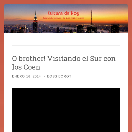
Cultura de Hoy
Saltar
Cine, libros y el mundo que nos rodea
al
O brother! Visitando el Sur con
contenido
los Coen
ENERO 16, 2014
~
BOSS BOROT