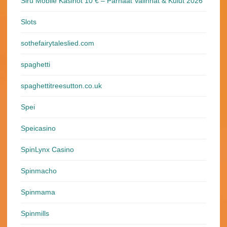
Siru Mobile Kasinot 10 € – Parhaat Valinnat & Kulut 2026
Slots
sothefairytaleslied.com
spaghetti
spaghettitreesutton.co.uk
Spei
Speicasino
SpinLynx Casino
Spinmacho
Spinmama
Spinmills