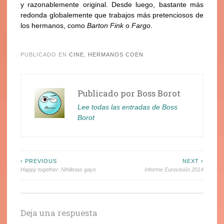
y razonablemente original. Desde luego, bastante más
redonda globalemente que trabajos más pretenciosos de
los hermanos, como
Barton Fink
o
Fargo
.
.
PUBLICADO EN
CINE
,
HERMANOS COEN
Publicado por
Boss Borot
Lee todas las entradas de Boss
Borot
Navegación
‹ PREVIOUS
NEXT ›
Happy together: Nihilistas gays
Informe Eurovisión 2014
de
entradas
Deja una respuesta