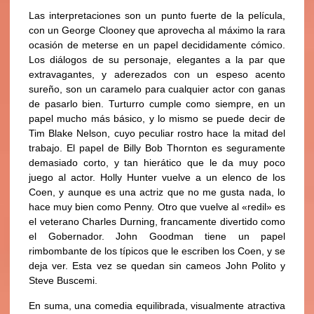
Las interpretaciones son un punto fuerte de la película,
con un George Clooney que aprovecha al máximo la rara
ocasión de meterse en un papel decididamente cómico.
Los diálogos de su personaje, elegantes a la par que
extravagantes, y aderezados con un espeso acento
sureño, son un caramelo para cualquier actor con ganas
de pasarlo bien. Turturro cumple como siempre, en un
papel mucho más básico, y lo mismo se puede decir de
Tim Blake Nelson, cuyo peculiar rostro hace la mitad del
trabajo. El papel de Billy Bob Thornton es seguramente
demasiado corto, y tan hierático que le da muy poco
juego al actor. Holly Hunter vuelve a un elenco de los
Coen, y aunque es una actriz que no me gusta nada, lo
hace muy bien como Penny. Otro que vuelve al «redil» es
el veterano Charles Durning, francamente divertido como
el Gobernador. John Goodman tiene un papel
rimbombante de los típicos que le escriben los Coen, y se
deja ver. Esta vez se quedan sin cameos John Polito y
Steve Buscemi.
En suma, una comedia equilibrada, visualmente
atractiva