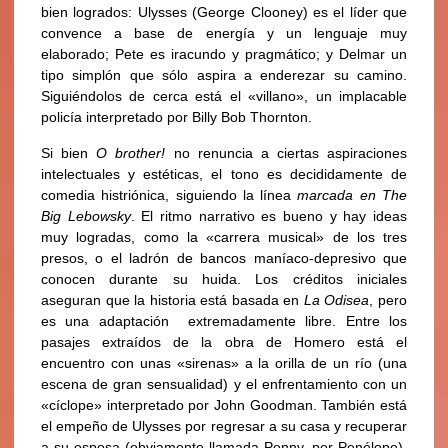
bien logrados: Ulysses (George Clooney) es el líder que
convence a base de energía y un lenguaje muy
elaborado; Pete es iracundo y pragmático; y Delmar un
tipo simplón que sólo aspira a enderezar su camino.
Siguiéndolos de cerca está el «villano», un implacable
policía interpretado por Billy Bob Thornton.
Si bien
O brother!
no renuncia a ciertas aspiraciones
intelectuales y estéticas, el tono es decididamente de
comedia histriónica, siguiendo la línea
marcada en The
Big Lebowsky
. El ritmo narrativo es bueno y hay ideas
muy logradas, como la «carrera musical» de los tres
presos, o el ladrón de bancos maníaco-depresivo que
conocen durante su huida. Los créditos iniciales
aseguran que la historia está basada en
La Odisea
, pero
es una adaptación extremadamente libre. Entre los
pasajes extraídos de la obra de Homero está el
encuentro con unas «sirenas» a la orilla de un río (una
escena de gran sensualidad) y el enfrentamiento con un
«cíclope» interpretado por John Goodman. También está
el empeño de Ulysses por regresar a su casa y recuperar
a su esposa (obviamente llamada Penny, por Penélope),